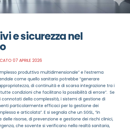
vi e sicurezza nel
io
ATO 07 APRILE 2026
omplesso produttivo multidimensionale” e l’estrema
iendale come quello sanitario potrebbe “generare
i appropriatezza, di continuità e di scarsa integrazione tra i
 tutte condizioni che facilitano la possibilità di errore”. Se
 connotati della complessità, i sistemi di gestione di
menti particolarmente efficaci per la gestione dei
plessa e articolata”. E si segnala che un SGSL, “in
lle risorse, di prevenzione e gestione dei rischi clinici,
rgenza, che sovente si verificano nella realtà sanitaria,