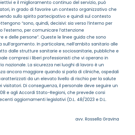
ettivi e il miglioramento continuo del servizio, può
ratori, in grado di favorire un contesto organizzativo che
enendo sullo spirito partecipativo e quindi sul contesto
ttengono “sono, quindi, decisivi: sia verso l’interno per
so l’esterno, per comunicare l’attenzione
ure e delle persone”. Queste le linee guida che sono
a sull’argomento. In particolare, nell’ambito sanitario alle
tto dalle strutture sanitarie e sociosanitarie, pubbliche e
ale compresi i liberi professionisti che vi operano in
io nazionale. La sicurezza nei luoghi di lavoro è un
 ancora maggiore quando si parla di cliniche, ospedali
ratterizzati da un elevato livello di rischio per la salute
dei visitatori. Di conseguenza, il personale deve seguire un
8 e agli Accordi Stato-Regioni, che prevede corsi
ecenti aggiornamenti legislativi (D.L. 48/2023 e D.L.
avv. Rossella Gravina
MAIL REFERENTE
*