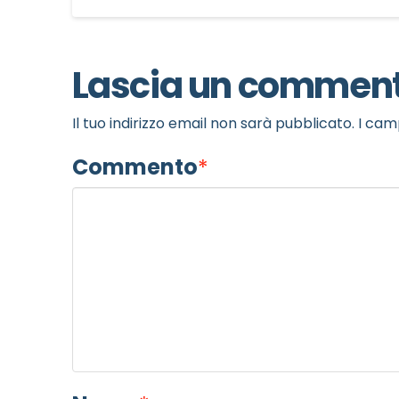
MOTIVO DEL CONTATTO
*
Lascia un commen
Il tuo indirizzo email non sarà pubblicato.
I cam
Commento
*
Informativa Privacy
*
Ho preso visione dell'info
Privacy Policy completa
Newsletter
Desidero rimanere aggiorna
In