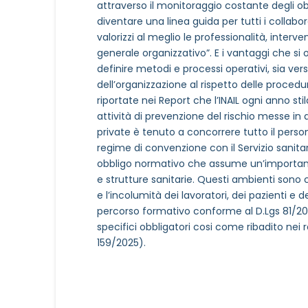
attraverso il monitoraggio costante degli obi
diventare una linea guida per tutti i collabo
valorizzi al meglio le professionalità, interv
generale organizzativo”. E i vantaggi che si o
definire metodi e processi operativi, sia ver
dell’organizzazione al rispetto delle proced
riportate nei Report che l’INAIL ogni anno stil
attività di prevenzione del rischio messe in a
private è tenuto a concorrere tutto il person
regime di convenzione con il Servizio sanitar
obbligo normativo che assume un’importanza
e strutture sanitarie. Questi ambienti sono ca
e l’incolumità dei lavoratori, dei pazienti e 
percorso formativo conforme al D.Lgs 81/200
specifici obbligatori cosi come ribadito nei r
159/2025).
NOME STRUTTURA
*