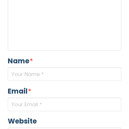
Name
*
Email
*
NOME STRUTTURA
*
MAIL REFERENTE
*
Website