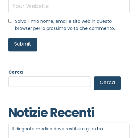
MOTIVO DEL CONTATTO
*
Salva il mio nome, email e sito web in questo
browser per la prossima volta che commento.
Informativa Privacy
*
Cerca
Ho preso visione dell'informativa privacy
Privacy Policy completa
Cerca
Newsletter
Desidero rimanere aggiornato sulle ultime
novità dell'Associazione tramite l'iscrizione alla
Notizie Recenti
newsletter
Il dirigente medico deve restituire gli extra
Invia