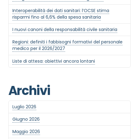
Interoperabilità dei dati sanitari: l’OCSE stima
MOTIVO DEL CONTATTO
*
risparmi fino al 6,6% della spesa sanitaria
I nuovi canoni della responsabilità civile sanitaria
Regioni: definiti i fabbisogni formativi del personale
medico per il 2026/2027
Liste di attesa: obiettivi ancora lontani
Informativa Privacy
*
Ho preso visione dell'informativa privacy
Archivi
Privacy Policy completa
Newsletter
Desidero rimanere aggiornato sulle ultime
Luglio 2026
novità dell'Associazione tramite l'iscrizione alla
newsletter
Giugno 2026
Maggio 2026