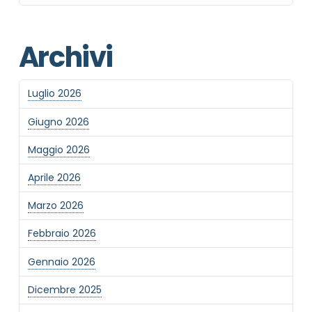
Archivi
Informativa Privacy
*
Luglio 2026
Ho preso visione dell'informativa privacy
Privacy Policy completa
Giugno 2026
Newsletter
Maggio 2026
Desidero rimanere aggiornato sulle ultime
novità dell'Associazione tramite l'iscrizione alla
Aprile 2026
newsletter
Marzo 2026
Febbraio 2026
Invia
Gennaio 2026
Dicembre 2025