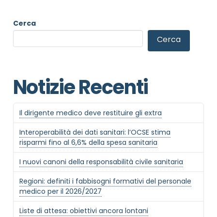
Cerca
Cerca
Notizie Recenti
NOME STRUTTURA
*
Il dirigente medico deve restituire gli extra
Interoperabilità dei dati sanitari: l’OCSE stima
risparmi fino al 6,6% della spesa sanitaria
MAIL REFERENTE
*
I nuovi canoni della responsabilità civile sanitaria
Regioni: definiti i fabbisogni formativi del personale
MOTIVO DEL CONTATTO
*
medico per il 2026/2027
Liste di attesa: obiettivi ancora lontani