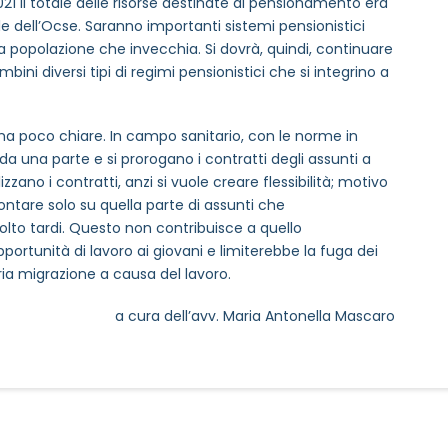
021 il totale delle risorse destinate al pensionamento era
via
ale dell’Ocse. Saranno importanti sistemi pensionistici
lla popolazione che invecchia. Si dovrà, quindi, continuare
ini diversi tipi di regimi pensionistici che si integrino a
, ma poco chiare. In campo sanitario, con le norme in
da una parte e si prorogano i contratti degli assunti a
zzano i contratti, anzi si vuole creare flessibilità; motivo
contare solo su quella parte di assunti che
to tardi. Questo non contribuisce a quello
tunità di lavoro ai giovani e limiterebbe la fuga dei
ria migrazione a causa del lavoro.
a cura dell’avv. Maria Antonella Mascaro