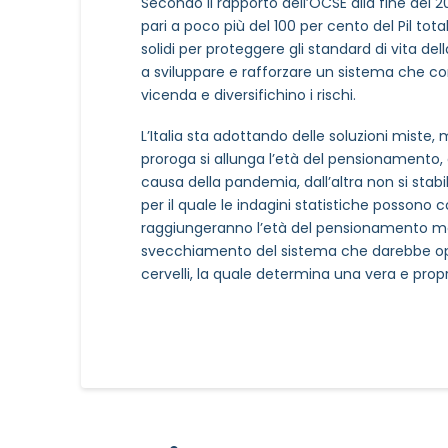
Secondo il rapporto dell’OCSE alla fine del 2
In
pari a poco più del 100 per cento del Pil tot
solidi per proteggere gli standard di vita de
a sviluppare e rafforzare un sistema che comb
vicenda e diversifichino i rischi.
L’Italia sta adottando delle soluzioni miste
proroga si allunga l’età del pensionamento, 
causa della pandemia, dall’altra non si stabili
per il quale le indagini statistiche possono 
raggiungeranno l’età del pensionamento mol
svecchiamento del sistema che darebbe oppor
cervelli, la quale determina una vera e prop