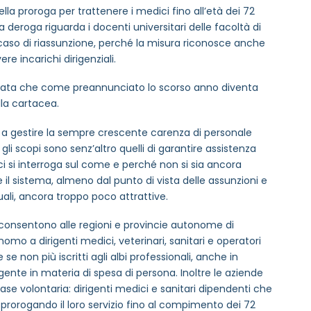
ella proroga per trattenere i medici fino all’età dei 72
la deroga riguarda i docenti universitari delle facoltà di
n caso di riassunzione, perché la misura riconosce anche
ere incarichi dirigenziali.
izzata che come preannunciato lo scorso anno diventa
lla cartacea.
, a gestire la sempre crescente carenza di personale
i scopi sono senz’altro quelli di garantire assistenza
ci si interroga sul come e perché non si sia ancora
 il sistema, almeno dal punto di vista delle assunzioni e
ali, ancora troppo poco attrattive.
consentono alle regioni e provincie autonome di
nomo a dirigenti medici, veterinari, sanitari e operatori
se non più iscritti agli albi professionali, anche in
vigente in materia di spesa di persona. Inoltre le aziende
base volontaria: dirigenti medici e sanitari dipendenti che
, prorogando il loro servizio fino al compimento dei 72