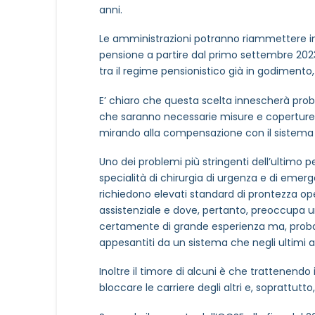
NOME STRUTTURA
*
anni.
Le amministrazioni potranno riammettere in se
pensione a partire dal primo settembre 2023
MOTIVO DEL CONTATTO
*
tra il regime pensionistico già in godimento, 
E’ chiaro che questa scelta innescherà prob
che saranno necessarie misure e coperture 
mirando alla compensazione con il sistema 
Uno dei problemi più stringenti dell’ultimo
specialità di chirurgia di urgenza e di emer
Informativa Privacy
*
richiedono elevati standard di prontezza ope
Ho preso visione dell'info
assistenziale e dove, pertanto, preoccupa u
Privacy Policy completa
certamente di grande esperienza ma, proba
appesantiti da un sistema che negli ultimi an
Newsletter
Desidero rimanere aggiorna
Inoltre il timore di alcuni è che trattenendo i
bloccare le carriere degli altri e, soprattut