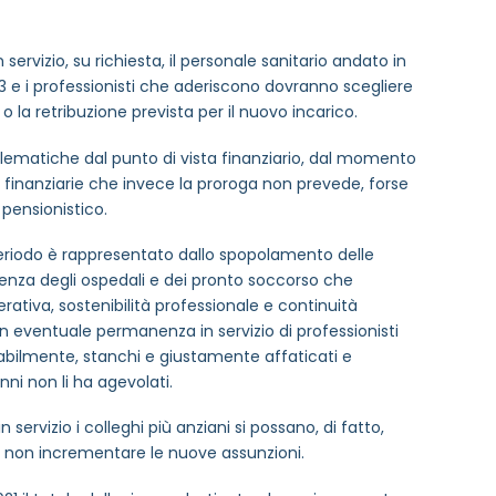
MAIL REFERENTE
*
rvizio, su richiesta, il personale sanitario andato in
 e i professionisti che aderiscono dovranno scegliere
o la retribuzione prevista per il nuovo incarico.
lematiche dal punto di vista finanziario, dal momento
finanziarie che invece la proroga non prevede, forse
pensionistico.
 periodo è rappresentato dallo spopolamento delle
genza degli ospedali e dei pronto soccorso che
rativa, sostenibilità professionale e continuità
rmativa privacy
n eventuale permanenza in servizio di professionisti
bilmente, stanchi e giustamente affaticati e
ni non li ha agevolati.
to sulle ultime novità dell'Associazione tramite l'iscrizi
n servizio i colleghi più anziani si possano, di fatto,
to, non incrementare le nuove assunzioni.