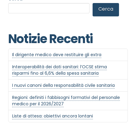
Cerca
Notizie Recenti
Informativa Privacy
*
Ho preso visione dell'informativa privacy
Il dirigente medico deve restituire gli extra
Privacy Policy completa
Interoperabilità dei dati sanitari: l’OCSE stima
Newsletter
risparmi fino al 6,6% della spesa sanitaria
Desidero rimanere aggiornato sulle ultime
I nuovi canoni della responsabilità civile sanitaria
novità dell'Associazione tramite l'iscrizione alla
newsletter
Regioni: definiti i fabbisogni formativi del personale
medico per il 2026/2027
Liste di attesa: obiettivi ancora lontani
Invia