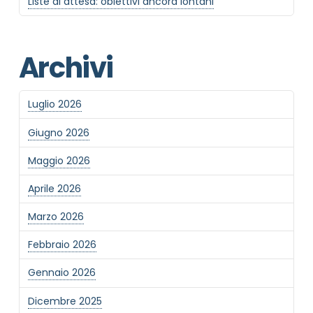
Liste di attesa: obiettivi ancora lontani
Privacy Policy completa
Newsletter
Desidero rimanere aggiornato sulle ultime
Archivi
novità dell'Associazione tramite l'iscrizione alla
newsletter
Luglio 2026
Giugno 2026
Invia
Maggio 2026
Aprile 2026
Marzo 2026
Febbraio 2026
Gennaio 2026
Dicembre 2025