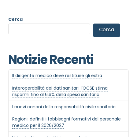
Cerca
NOME STRUTTURA
*
Cerca
MAIL REFERENTE
*
Notizie Recenti
MOTIVO DEL CONTATTO
*
Il dirigente medico deve restituire gli extra
Interoperabilità dei dati sanitari: l’OCSE stima
risparmi fino al 6,6% della spesa sanitaria
I nuovi canoni della responsabilità civile sanitaria
Regioni: definiti i fabbisogni formativi del personale
Informativa Privacy
*
medico per il 2026/2027
Ho preso visione dell'informativa privacy