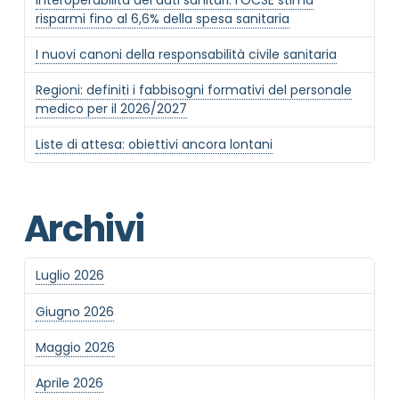
risparmi fino al 6,6% della spesa sanitaria
MOTIVO DEL CONTATTO
*
I nuovi canoni della responsabilità civile sanitaria
Regioni: definiti i fabbisogni formativi del personale
medico per il 2026/2027
Liste di attesa: obiettivi ancora lontani
Informativa Privacy
*
Ho preso visione dell'informativa privacy
Archivi
Privacy Policy completa
Newsletter
Luglio 2026
Desidero rimanere aggiornato sulle ultime
novità dell'Associazione tramite l'iscrizione alla
Giugno 2026
newsletter
Maggio 2026
Aprile 2026
Invia