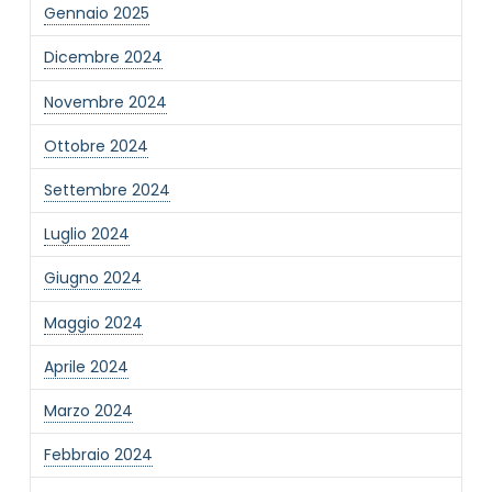
Gennaio 2025
Dicembre 2024
Novembre 2024
Ottobre 2024
Informativa Privacy
*
Settembre 2024
Ho preso visione dell'informativa privacy
Luglio 2024
Privacy Policy completa
Newsletter
Giugno 2024
Desidero rimanere aggiornato sulle ultime
Maggio 2024
novità dell'Associazione tramite l'iscrizione alla
newsletter
Aprile 2024
Marzo 2024
Invia
Febbraio 2024